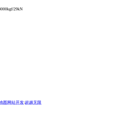
0kgf/29kN
地图
网站开发
:
超越无限