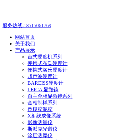
服务热线:
18515061769
网站首页
关于我们
产品展示
台式硬度机系列
便携式布氏硬度计
便携式洛氏硬度计
超声波硬度计
BAREISS硬度计
LEICA 显微镜
自主金相显微镜系列
金相制样系列
倒模胶泥胶
X射线成像系统
影像测量仪
斯派克光谱仪
涂层测厚仪