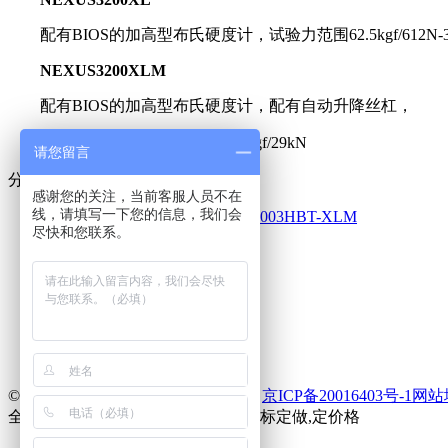
配有BIOS的加高型布氏硬度计，试验力范围62.5kgf/612N-300
NEXUS3200XLM
配有BIOS的加高型布氏硬度计，配有自动升降丝杠，
试验力范围62.5kgf/612N-3000kgf/29kN
请您留言
分享到：
感谢您的关注，当前客服人员不在
线，请填写一下您的信息，我们会
上一篇：
布氏重型机NEXUS-8003HBT-XLM
尽快和您联系。
网站首页
关于我们
产品展示
新闻中心
在线留言
联系我们
© 2020 银河晟联(北京)科技有限公司
京ICP备20016403号-1
网站
全自动氏度计生产厂家,供商,总理,非标定做,定价格